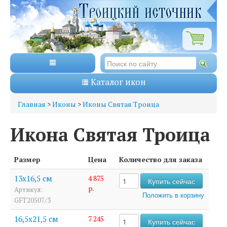
Каталог икон
Главная
>
Иконы
>
Иконы Святая Троица
Икона Святая Троица
Размер
Цена
Количество для заказа
13х16,5 см
4 875
р.
Артикул:
GFT20507/3
16,5х21,5 см
7 245