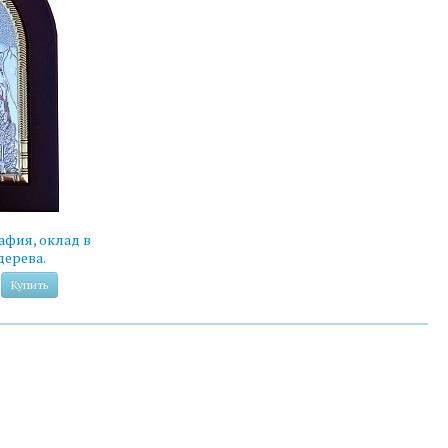
афия, оклад в
дерева.
Купить