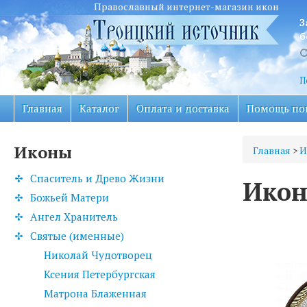
Православный интернет-магазин икон
З
б
П
Главная
Каталог
Оплата и доставка
Помощь по
Иконы
Главная
>
И
Спаситель и Древо Жизни
Икон
Божьей Матери
Ангел Хранитель
Святые (именные)
Николай Чудотворец
Ксения Петербургская
Матрона Блаженная