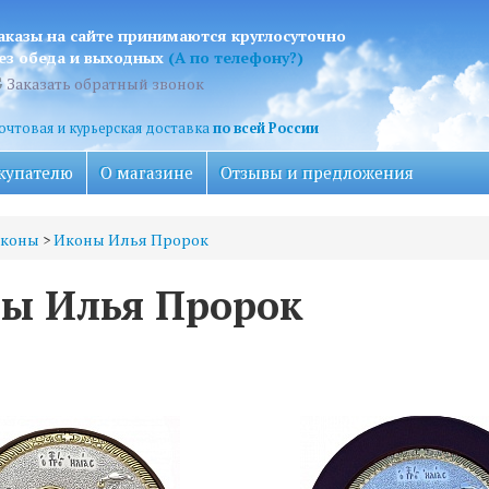
аказы на сайте принимаются круглосуточно
ез обеда и выходных
(А по телефону?)
Заказать обратный звонок
очтовая и курьерская доставка
по всей России
купателю
О магазине
Отзывы и предложения
коны
>
Иконы Илья Пророк
ы Илья Пророк