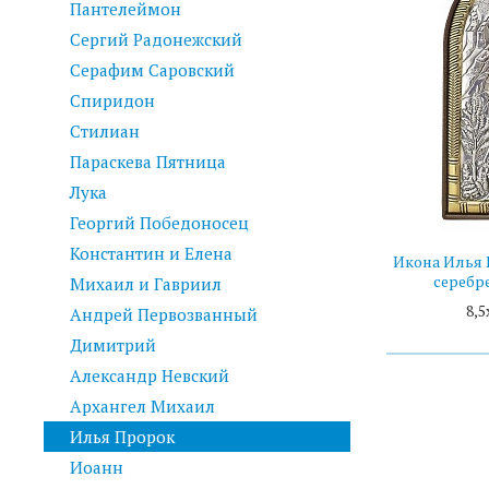
Пантелеймон
Сергий Радонежский
Серафим Саровский
Спиридон
Стилиан
Параскева Пятница
Лука
Георгий Победоносец
Константин и Елена
Икона Илья 
серебре
Михаил и Гавриил
8,5
Андрей Первозванный
Димитрий
Александр Невский
Архангел Михаил
Илья Пророк
Иоанн