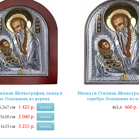
тилиан. Шелкография, оклад в
Икона св. Стилиан. Шелкогра
е. Основание из дерева.
серебре. Основание из п
1 425 р.
660 р.
5,5х7 см
4х5,6
Купить
2 040 р.
,5х10 см
Купить
3 255 р.
11х13 см
Купить