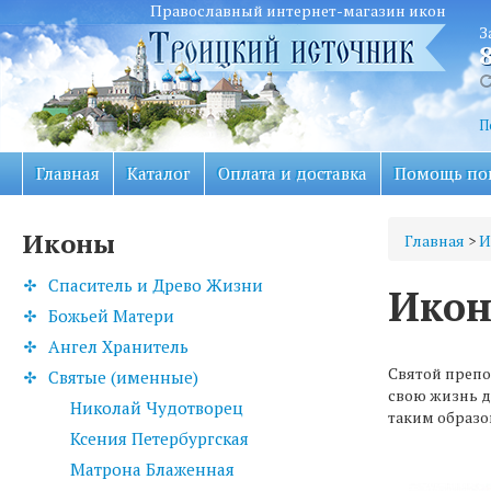
Православный интернет-магазин икон
З
П
Главная
Каталог
Оплата и доставка
Помощь по
Иконы
Главная
>
И
Спаситель и Древо Жизни
Икон
Божьей Матери
Ангел Хранитель
Святой препо
Святые (именные)
свою жизнь д
Николай Чудотворец
таким образо
Ксения Петербургская
Матрона Блаженная