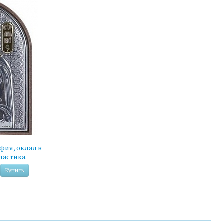
фия, оклад в
ластика.
Купить