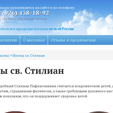
аказы принимаются на сайте и по телефону
8 (926) 438-18-92
Заказать обратный звонок
очтовая и курьерская доставка
по всей России
купателю
О магазине
Отзывы и предложения
коны
>
Иконы св. Стилиан
ы св. Стилиан
добный Стилиан Пафлагонянин считается покровителем детей, д
етям, страдавшим физически, а также требующим духовного наст
м показывая, что он поддерживает здоровье детей.