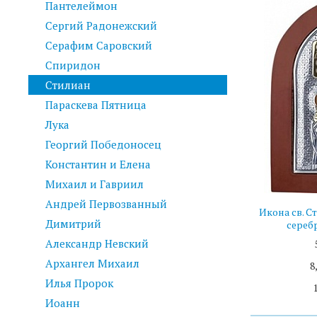
Пантелеймон
Сергий Радонежский
Серафим Саровский
Спиридон
Стилиан
Параскева Пятница
Лука
Георгий Победоносец
Константин и Елена
Михаил и Гавриил
Андрей Первозванный
Икона св. С
Димитрий
серебр
Александр Невский
Архангел Михаил
8
Илья Пророк
Иоанн