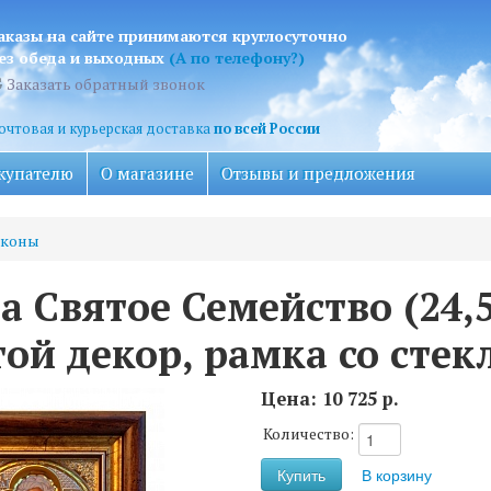
аказы на сайте принимаются круглосуточно
ез обеда и выходных
(А по телефону?)
Заказать обратный звонок
очтовая и курьерская доставка
по всей России
купателю
О магазине
Отзывы и предложения
коны
а Святое Семейство (24,5
той декор, рамка со стек
Цена:
10 725 р.
Количество: