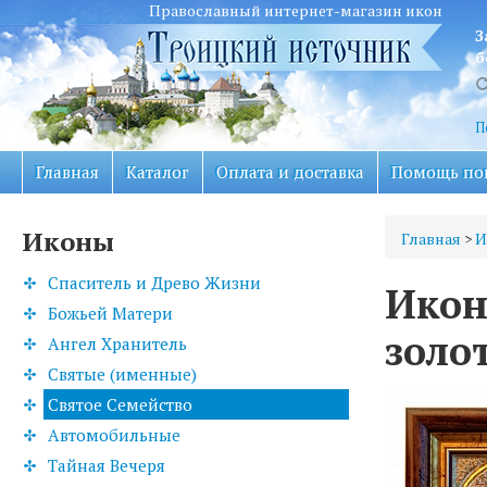
Православный интернет-магазин икон
З
б
П
Главная
Каталог
Оплата и доставка
Помощь по
Иконы
Главная
>
И
Спаситель и Древо Жизни
Икон
Божьей Матери
золо
Ангел Хранитель
Святые (именные)
Святое Семейство
Автомобильные
Тайная Вечеря