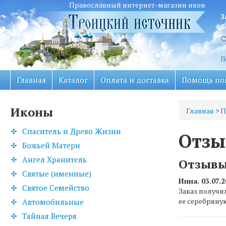
Православный интернет-магазин икон
З
б
П
Главная
Каталог
Оплата и доставка
Помощь по
Иконы
Главная
>
П
Спаситель и Древо Жизни
Отзы
Божьей Матери
Ангел Хранитель
Отзывы
Святые (именные)
Инна. 03.07.2
Святое Семейство
Заказ получи
ее серебряну
Автомобильные
Тайная Вечеря