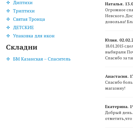
Диптихи
Наталья. 13.0
Огромное спа
Триптихи
Невского. До
Святая Троица
довольна! Бл
ДЕТСКИЕ
Упаковка для икон
Юлия. 02.02.
Складни
18.01.2015 сд
выбирали Поч
Спасибо за т
БМ Казанская – Спаситель
Анастасия. 17
Спасибо боль
магазину!
Екатерина. 1
Добрый день.
отметить,что 