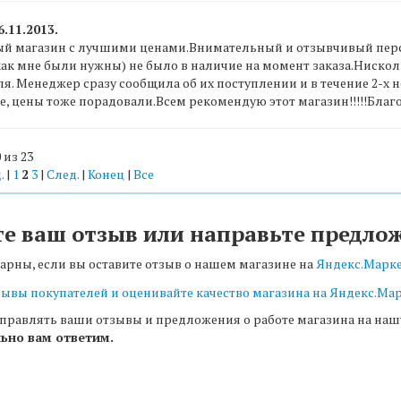
6.11.2013.
й магазин с лучшими ценами.Внимательный и отзывчивый персон
ак мне были нужны) не было в наличие на момент заказа.Нискол
я. Менеджер сразу сообщила об их поступлении и в течение 2-х
, цены тоже порадовали.Всем рекомендую этот магазин!!!!!Благо
 из 23
.
|
1
2
3
|
След.
|
Конец
|
Все
те ваш отзыв или направьте предло
арны, если вы оставите отзыв о нашем магазине на
Яндекс.Марк
правлять ваши отзывы и предложения о работе магазина на на
ьно вам ответим.