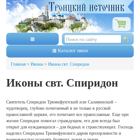
Каталог икон
Главная
>
Иконы
>
Иконы свт. Спиридон
Иконы свт. Спиридон
Святитель Спиридон Тримифунтский или Саламинский –
чудотворец, глубоко почитаемый в не только в русской
православной церкви, его почитают все православные. Еще при
жизни Спиридон помогал страждущим, его дом всегда был
открыт для нуждающихся – для бедных и странствующих. Господь
наделил Спиридона Тримифунского даром прозорливости и
возможностью исцелять болящих духом и телом.