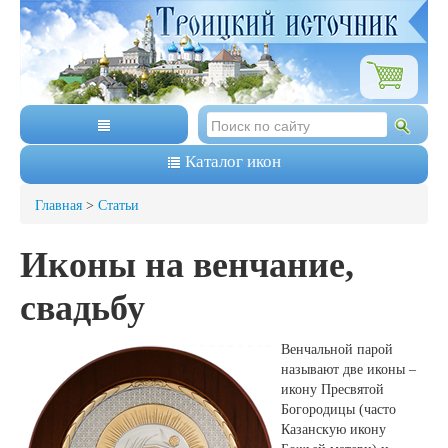
Каталог икон
Главная
>
Статьи
Иконы на венчание,
свадьбу
Венчальной парой
называют две иконы –
икону Пресвятой
Богородицы (часто
Казанскую икону